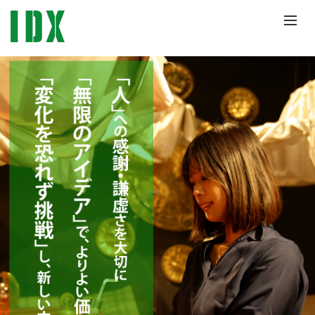
//CSS //JS
idx